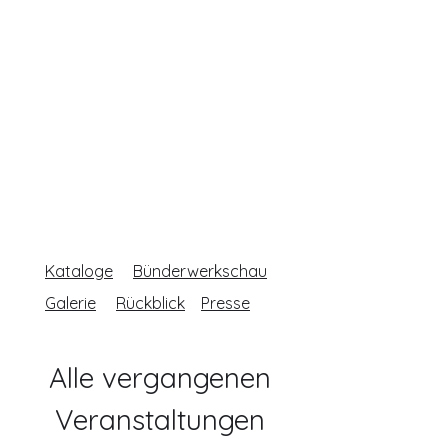
Das Kulturzentrum mit
Gemeinschaftsatelier
und Gemeinschaftsgarten im Sennhof
Kataloge
Bünderwerkschau
Galerie
Rückblick
Presse
Alle vergangenen
Veranstaltungen