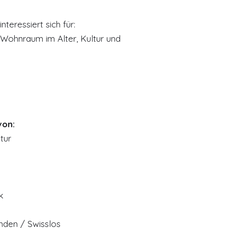
nteressiert sich für:
 Wohnraum im Alter, Kultur und
von:
tur
k
nden / Swisslos