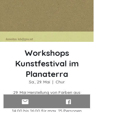
Workshops
Kunstfestival im
Planaterra
Sa., 29. Mai
  |  
Chur
29. Mai Herstellung von Farben aus
Naturmaterialien in Haldenstein
mit May-Britt Maisser
14:00 bis 16:00 für max. 15 Personen
2 Juni: Familienworkshop „Von
Waldgeistern und Lehmgesichtern“