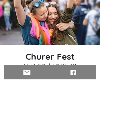
Churer Fest
Fr., 14. Aug.
  |  
Churer Fest
Ein einzigartiges Ereignis
Anmeldung abgeschlossen
Weitere Veranstaltungen
Zeit & Ort